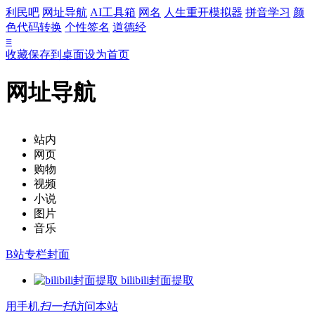
利民吧
网址导航
AI工具箱
网名
人生重开模拟器
拼音学习
颜
色代码转换
个性签名
道德经
≡
收藏
保存到桌面
设为首页
网址导航
站内
网页
购物
视频
小说
图片
音乐
B站专栏封面
bilibili封面提取
用手机
扫一扫
访问本站