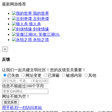
最新网游推荐
我的世界
古剑奇谭
狼人杀
剑侠情缘
笑傲江湖OL
永恒之塔
×
反馈
让我们一起共建文明社区！您的反馈至关重要！
已失效
网址变更
已屏蔽
敏感内容
其他
信息不能超过100个字符
网址不能为空！
提交反馈
用手机
扫一扫
访问本站