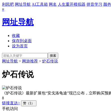
利民吧
网址导航
AI工具箱
网名
人生重开模拟器
拼音学习
颜
≡
网址导航
收藏
保存到桌面
设为首页
网址导航
>
网游推荐
>
炉石传说
炉石传说
《炉石传说》最新扩展包“安戈洛龟途”现已公布，立即购买预
8
链接直达>
赞（1）
手机访问