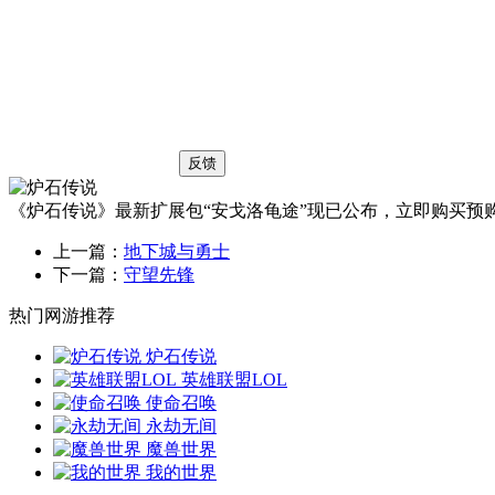
反馈
《炉石传说》最新扩展包“安戈洛龟途”现已公布，立即购买预
上一篇：
地下城与勇士
下一篇：
守望先锋
热门网游推荐
炉石传说
英雄联盟LOL
使命召唤
永劫无间
魔兽世界
我的世界