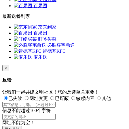
百果园
最新送餐到家
京东到家
百果园
叮咚买菜
必胜客宅急送
肯德基KFC
麦乐送
×
反馈
让我们一起共建文明社区！您的反馈至关重要！
已失效
网址变更
已屏蔽
敏感内容
其他
信息不能超过100个字符
网址不能为空！