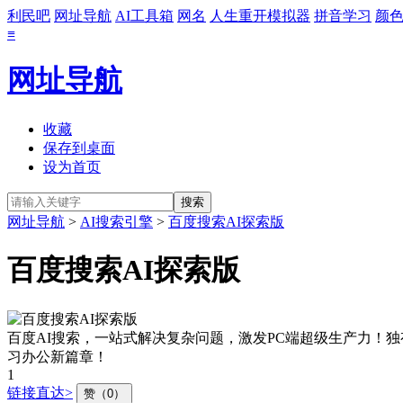
利民吧
网址导航
AI工具箱
网名
人生重开模拟器
拼音学习
颜
≡
网址导航
收藏
保存到桌面
设为首页
网址导航
>
AI搜索引擎
>
百度搜索AI探索版
百度搜索AI探索版
百度AI搜索，一站式解决复杂问题，激发PC端超级生产力！
习办公新篇章！
1
链接直达>
赞（0）