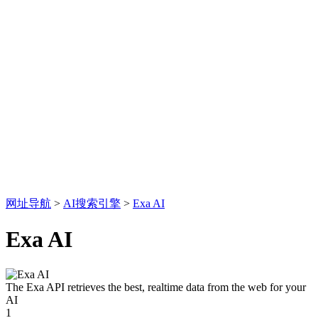
网址导航
>
AI搜索引擎
>
Exa AI
Exa AI
The Exa API retrieves the best, realtime data from the web for your
AI
1