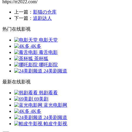
https://rr2022.com/
上一篇：
影猫の仓库
下一篇：
追剧达人
热门在线影视
电影天堂
4K多
毒舌电影
茶杯狐
哪吒影院
24美剧频道
最新在线影视
韩剧看看
69美剧
蓝光电影网
4K多
24美剧频道
帕皮牛影视