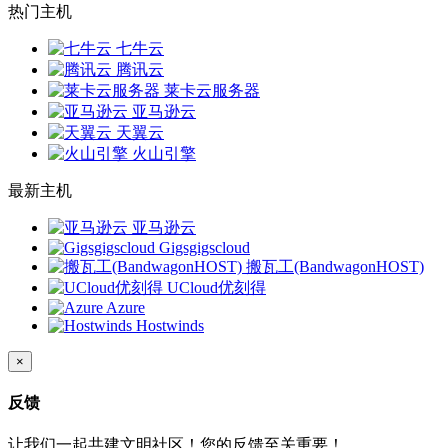
热门主机
七牛云
腾讯云
莱卡云服务器
亚马逊云
天翼云
火山引擎
最新主机
亚马逊云
Gigsgigscloud
搬瓦工(BandwagonHOST)
UCloud优刻得
Azure
Hostwinds
×
反馈
让我们一起共建文明社区！您的反馈至关重要！