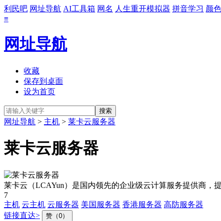
利民吧
网址导航
AI工具箱
网名
人生重开模拟器
拼音学习
颜
≡
网址导航
收藏
保存到桌面
设为首页
网址导航
>
主机
>
莱卡云服务器
莱卡云服务器
莱卡云（LCAYun）是国内领先的企业级云计算服务提供商，
7
主机
云主机
云服务器
美国服务器
香港服务器
高防服务器
链接直达>
赞（0）