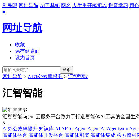
利民吧
网址导航
AI工具箱
网名
人生重开模拟器
拼音学习
颜
≡
网址导航
收藏
保存到桌面
设为首页
网址导航
>
AI办公效率提升
>
汇智智能
汇智智能
汇智智能-agent 云服务平台致力于打造智能体AI工具的全国
5
AI办公效率提升
知识库
AI
AIGC
Agent
Agent AI
Agentsyun
Age
智能体平台
智能体开发平台
智能体部署
智能体集成
检索增强R