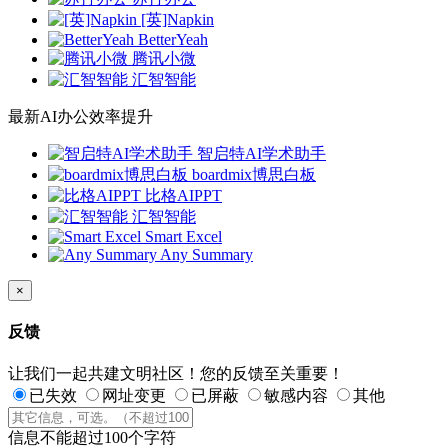
[英]Napkin
BetterYeah
腾讯小微
汇智智能
最新AI办公效率提升
智启特AI学术助手
boardmix博思白板
比格AIPPT
汇智智能
Smart Excel
Any Summary
×
反馈
让我们一起共建文明社区！您的反馈至关重要！
已失效
网址变更
已屏蔽
敏感内容
其他
信息不能超过100个字符