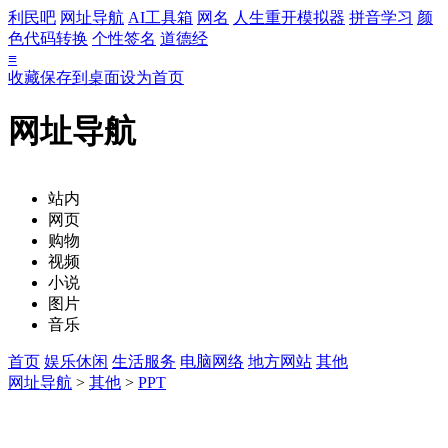
利民吧
网址导航
AI工具箱
网名
人生重开模拟器
拼音学习
颜
色代码转换
个性签名
道德经
≡
收藏
保存到桌面
设为首页
网址导航
站内
网页
购物
视频
小说
图片
音乐
首页
娱乐休闲
生活服务
电脑网络
地方网站
其他
网址导航
>
其他
>
PPT