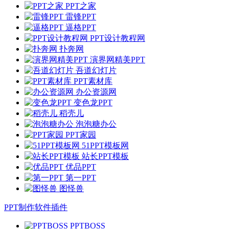
PPT之家
雷锋PPT
逼格PPT
PPT设计教程网
扑奔网
演界网精美PPT
吾道幻灯片
PPT素材库
办公资源网
变色龙PPT
稻壳儿
泡泡糖办公
PPT家园
51PPT模板网
站长PPT模板
优品PPT
第一PPT
图怪兽
PPT制作软件插件
PPTBOSS