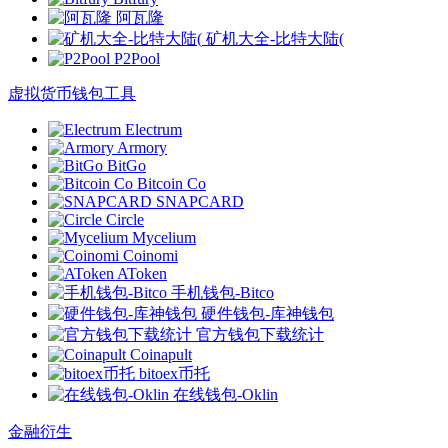
阿瓦隆
矿机大全-比特大陆(
P2Pool
虚拟货币钱包工具
Electrum
Armory
BitGo
Bitcoin Co
SNAPCARD
Circle
Mycelium
Coinomi
AToken
手机钱包-Bitco
硬件钱包-库神钱包
官方钱包下载统计
Coinapult
bitoex币托
在线钱包-Oklin
金融衍生