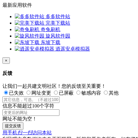
最新应用软件
多多软件站
完美下载站
奇兔刷机
旋风软件园
东坡下载
逍遥安卓模拟器
×
反馈
让我们一起共建文明社区！您的反馈至关重要！
已失效
网址变更
已屏蔽
敏感内容
其他
信息不能超过100个字符
网址不能为空！
提交反馈
用手机
扫一扫
访问本站