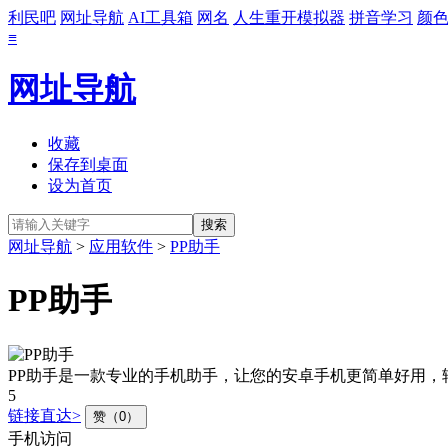
利民吧
网址导航
AI工具箱
网名
人生重开模拟器
拼音学习
颜
≡
网址导航
收藏
保存到桌面
设为首页
网址导航
>
应用软件
>
PP助手
PP助手
PP助手是一款专业的手机助手，让您的安卓手机更简单好用
5
链接直达>
赞（0）
手机访问