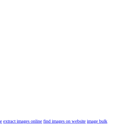
te
extract images online
find images on website
image bulk