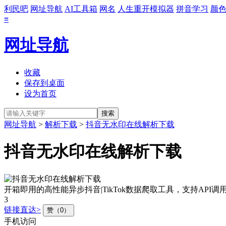
利民吧
网址导航
AI工具箱
网名
人生重开模拟器
拼音学习
颜
≡
网址导航
收藏
保存到桌面
设为首页
网址导航
>
解析下载
>
抖音无水印在线解析下载
抖音无水印在线解析下载
开箱即用的高性能异步抖音|TikTok数据爬取工具，支持API
3
链接直达>
赞（0）
手机访问