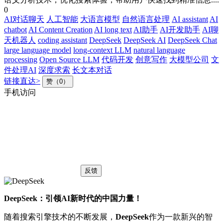
0
AI对话聊天
人工智能
大语言模型
自然语言处理
AI assistant
AI
chatbot
AI Content Creation
AI long text
AI助手
AI开发助手
AI聊
天机器人
coding assistant
DeepSeek
DeepSeek AI
DeepSeek Chat
large language model
long-context LLM
natural language
processing
Open Source LLM
代码开发
创意写作
大模型公司
文
件处理AI
深度求索
长文本对话
链接直达>
赞（0）
手机访问
反馈
DeepSeek：引领AI新时代的中国力量！
随着搜索引擎技术的不断发展，
DeepSeek
作为一款新兴的智