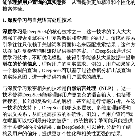
能够
理解用户查询的真实意图
，从而提供更加精准和个性化的
搜索体验。
1.
深度学习与自然语言处理技术
深度学习
是DeepSeek的核心技术之一，这一技术的引入大大
增强了搜索引擎在处理复杂数据和查询时的能力。传统的搜索
引擎往往只依赖于关键词和页面排名来匹配搜索结果，这种方
法在面对复杂查询时难以提供准确答案。而DeepSeek通过深
度学习技术，不断优化模型，使得引擎能够从大量数据中提取
潜在的价值信息
，理解用户的真实需求。例如，用户如果输入
一个模糊的查询，DeepSeek可以基于过往数据分析出该查询
的实际意图，进一步提供符合用户需求的结果。
与深度学习紧密相关的技术是
自然语言处理（NLP）
。这一
技术使得DeepSeek能够理解用户更复杂的语言输入，包括语
音搜索、长句和复杂句式的解析，甚至能进行情感分析。在这
一技术的支持下，DeepSeek能够从多层次、多维度理解语句
的语义关系，从而提高搜索的准确性。例如，当用户查询“我
在哪里可以找到最好吃的披萨”，传统搜索引擎可能只能提供
基于关键词的搜索结果，而DeepSeek则可以通过分析句子结
构及用户的偏好，提供更加个性化和相关性更强的结果。